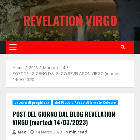
Skip
to
REVELATION VIRGO
content
Primary
Menu
Home
2023
Marzo
14
POST DEL GIORNO DAL BLOG REVELATION VIRGO (martedi
14/03/2023)
catena di preghiera
del Piccolo Resto di Israele Celeste
POST DEL GIORNO DAL BLOG REVELATION
VIRGO (martedi 14/03/2023)
Max
14 Marzo 2023
1 min read