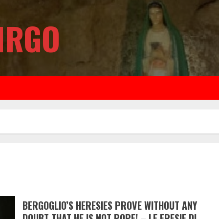
IRGO
BERGOGLIO’S HERESIES PROVE WITHOUT ANY
DOUBT THAT HE IS NOT POPE! – LE ERESIE DI