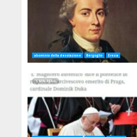
abominio della desolazione
Bergoglio
Eresia
1 MIN READ