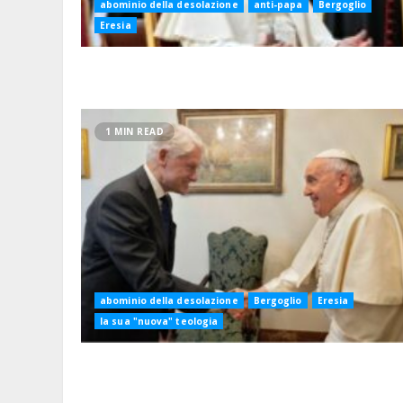
abominio della desolazione
anti-papa
Bergoglio
Eresia
1 MIN READ
abominio della desolazione
Bergoglio
Eresia
la sua "nuova" teologia