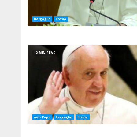
Bergoglio
Eresia
2 MIN READ
anti Papa
Bergoglio
Eresia