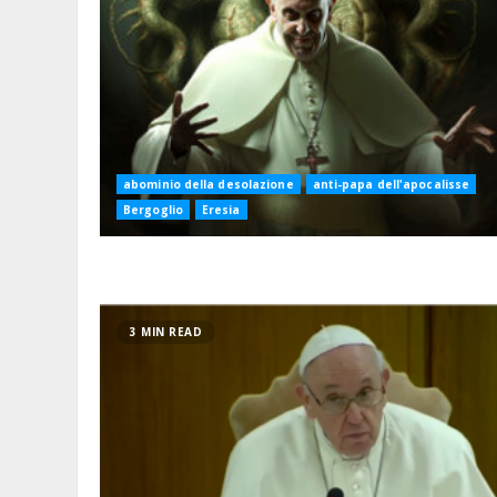
abominio della desolazione
anti-papa dell'apocalisse
Bergoglio
Eresia
3 MIN READ