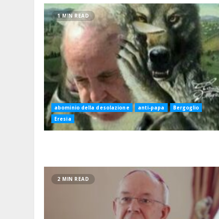
1 MIN READ
abominio della desolazione
anti-papa
Bergoglio
Eresia
2 MIN READ