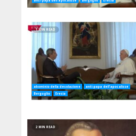
anti-papa dell'apocalisse
Bergoglio
Eresia
1 MIN READ
abominio della desolazione
anti-papa dell'apocalisse
Bergoglio
Eresia
2 MIN READ