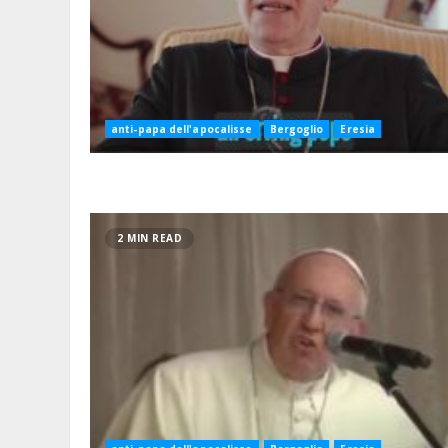
anti-papa dell'apocalisse
Bergoglio
Eresia
2 MIN READ