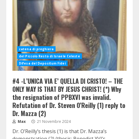
catena di preghiera
del Piccolo Resto di Israele Celeste
Difesa del Depositum Fidei
#4 -L’UNICA VIA E’ QUELLA DI CRISTO! – THE
ONLY WAY IS THAT BY JESUS CHRIST! (*) Why
the resignation of PPBXVI was invalid.
Refutation of Dr. Steven O’Reilly (1) reply to
Dr. Mazza (2)
Max
21 Novembre 2024
Dr. O’Reilly’s thesis (1) is that Dr. Mazza’s
demonstration (2) (thesis: Benedict XVI’s