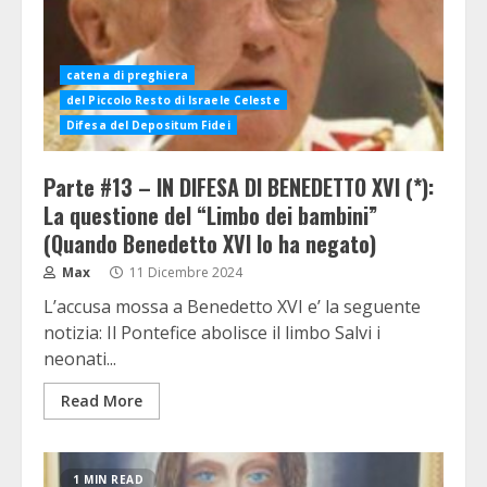
catena di preghiera
del Piccolo Resto di Israele Celeste
Difesa del Depositum Fidei
Parte #13 – IN DIFESA DI BENEDETTO XVI (*):
La questione del “Limbo dei bambini”
(Quando Benedetto XVI lo ha negato)
Max
11 Dicembre 2024
L’accusa mossa a Benedetto XVI e’ la seguente
notizia: Il Pontefice abolisce il limbo Salvi i
neonati...
Read More
1 MIN READ