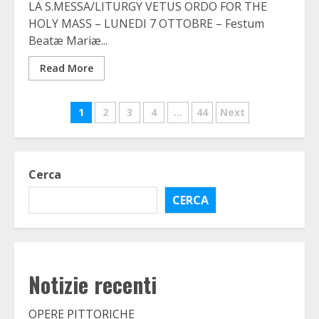
LA S.MESSA/LITURGY VETUS ORDO FOR THE
HOLY MASS – LUNEDI 7 OTTOBRE – Festum
Beatæ Mariæ...
Read More
Paginazione
1
2
3
4
…
44
Next
degli
articoli
Cerca
CERCA
Notizie recenti
OPERE PITTORICHE