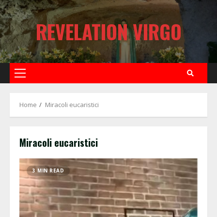
Skip
to
REVELATION VIRGO
content
Primary
Menu
Home
Miracoli eucaristici
Miracoli eucaristici
3 MIN READ