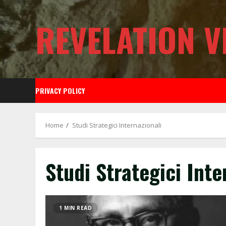
Skip
to
REVELATION V
content
PRIVACY POLICY
Home
Studi Strategici Internazionali
Studi Strategici Inte
1 MIN READ