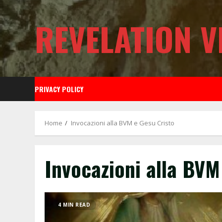
Skip
to
REVELATION V
content
PRIVACY POLICY
Home
Invocazioni alla BVM e Gesu Cristo
Invocazioni alla BVM
4 MIN READ