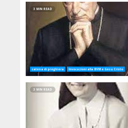
3 MIN READ
catena di preghiera
Invocazioni alla BVM e Gesu Cristo
3 MIN READ