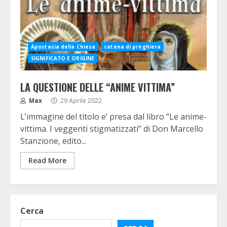
Apostasia della Chiesa
catena di preghiera
SIGNIFICATO E ORIGINE
LA QUESTIONE DELLE “ANIME VITTIMA”
Max
29 Aprile 2022
L’immagine del titolo e’ presa dal libro “Le anime-
vittima. I veggenti stigmatizzati” di Don Marcello
Stanzione, edito...
Read More
Cerca