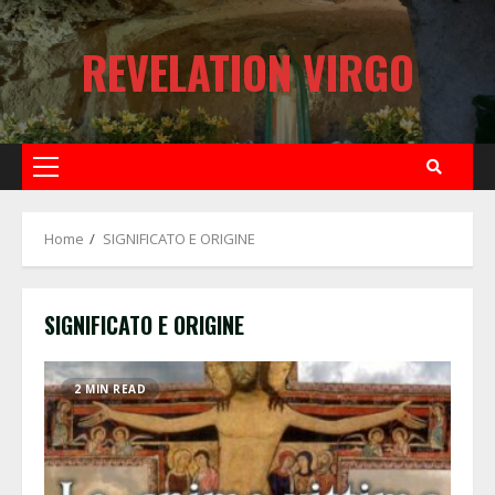
Skip
to
REVELATION VIRGO
content
Primary
Menu
Home
SIGNIFICATO E ORIGINE
SIGNIFICATO E ORIGINE
2 MIN READ