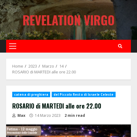
Skip
to
REVELATION VIRGO
content
Primary
Menu
Home
2023
Marzo
14
ROSARIO di MARTEDI alle ore 22.00
catena di preghiera
del Piccolo Resto di Israele Celeste
ROSARIO di MARTEDI alle ore 22.00
Max
14 Marzo 2023
2 min read