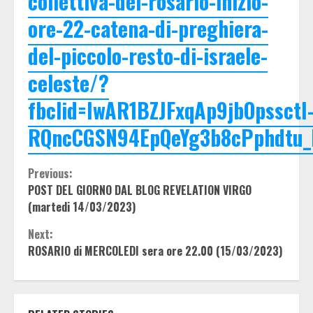
collettiva-del-rosario-inizio-
ore-22-catena-di-preghiera-
del-piccolo-resto-di-israele-
celeste/?
fbclid=IwAR1BZJFxqAp9jbOpssctI
RQncCGSN94EpQeYg3b8cPphdtu
Continue
Previous:
POST DEL GIORNO DAL BLOG REVELATION VIRGO
Reading
(martedi 14/03/2023)
Next:
ROSARIO di MERCOLEDI sera ore 22.00 (15/03/2023)