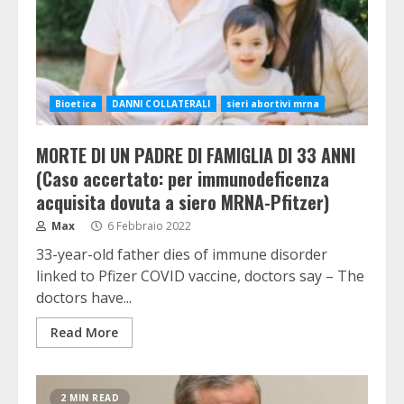
Bioetica
DANNI COLLATERALI
sieri abortivi mrna
MORTE DI UN PADRE DI FAMIGLIA DI 33 ANNI
(Caso accertato: per immunodeficenza
acquisita dovuta a siero MRNA-Pfitzer)
Max
6 Febbraio 2022
33-year-old father dies of immune disorder
linked to Pfizer COVID vaccine, doctors say – The
doctors have...
Read More
2 MIN READ