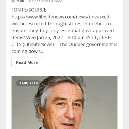
Max
27 Gennaio 2022
FONTE/SOURCE:
https://www.lifesitenews.com/news/unvaxxed-
will-be-escorted-through-stores-in-quebec-to-
ensure-they-buy-only-essential-govt-approved-
items/ Wed Jan 26, 2022 – 4:10 pm EST QUEBEC
CITY (LifeSiteNews) – The Quebec government is
coming down...
Read More
2 MIN READ