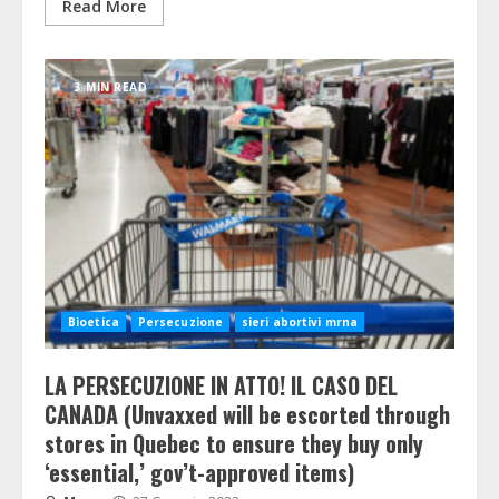
Read More
3 MIN READ
Bioetica
Persecuzione
sieri abortivi mrna
LA PERSECUZIONE IN ATTO! IL CASO DEL
CANADA (Unvaxxed will be escorted through
stores in Quebec to ensure they buy only
‘essential,’ gov’t-approved items)