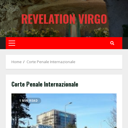
Skip
to
REVELATION VIRGO
content
Primary
Menu
Home
Corte Penale Internazionale
Corte Penale Internazionale
1 MIN READ