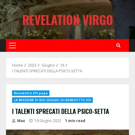
Skip
to
REVELATION VIRGO
content
Primary
Menu
Home
2023
Giugno
19
I TALENTI SPRECATI DELLA PSICO-SETTA
Benedetto XVI papa
LA MISSIONE DI NOI SEGUACI DI BENEDETTO XVI
I TALENTI SPRECATI DELLA PSICO-SETTA
Max
19 Giugno 2023
1 min read