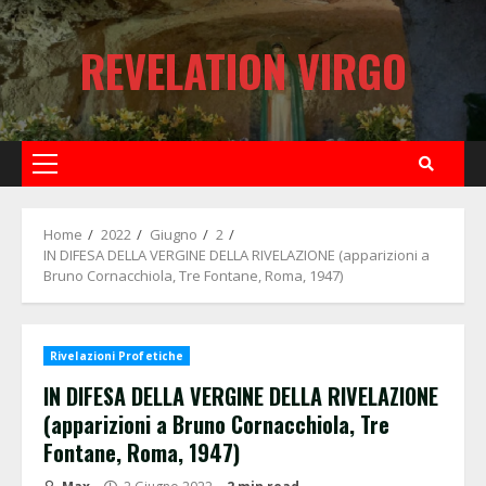
Skip
to
REVELATION VIRGO
content
Primary
Menu
Home
2022
Giugno
2
IN DIFESA DELLA VERGINE DELLA RIVELAZIONE (apparizioni a
Bruno Cornacchiola, Tre Fontane, Roma, 1947)
Rivelazioni Profetiche
IN DIFESA DELLA VERGINE DELLA RIVELAZIONE
(apparizioni a Bruno Cornacchiola, Tre
Fontane, Roma, 1947)