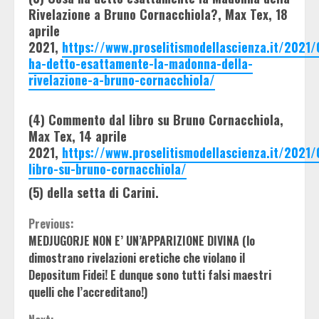
Rivelazione a Bruno Cornacchiola?, Max Tex, 18
aprile
2021,
https://www.proselitismodellascienza.it/2021
ha-detto-esattamente-la-madonna-della-
rivelazione-a-bruno-cornacchiola/
(4) Commento dal libro su Bruno Cornacchiola,
Max Tex, 14 aprile
2021,
https://www.proselitismodellascienza.it/2021
libro-su-bruno-cornacchiola/
(5) della setta di Carini.
Continue
Previous:
MEDJUGORJE NON E’ UN’APPARIZIONE DIVINA (lo
Reading
dimostrano rivelazioni eretiche che violano il
Depositum Fidei! E dunque sono tutti falsi maestri
quelli che l’accreditano!)