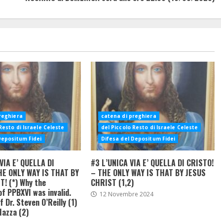
reghiera
catena di preghiera
Resto di Israele Celeste
del Piccolo Resto di Israele Celeste
Depositum Fidei
Difesa del Depositum Fidei
VIA E’ QUELLA DI
#3 L’UNICA VIA E’ QUELLA DI CRISTO!
HE ONLY WAY IS THAT BY
– THE ONLY WAY IS THAT BY JESUS
! (*) Why the
CHRIST (1,2)
of PPBXVI was invalid.
12 Novembre 2024
 Dr. Steven O’Reilly (1)
Mazza (2)