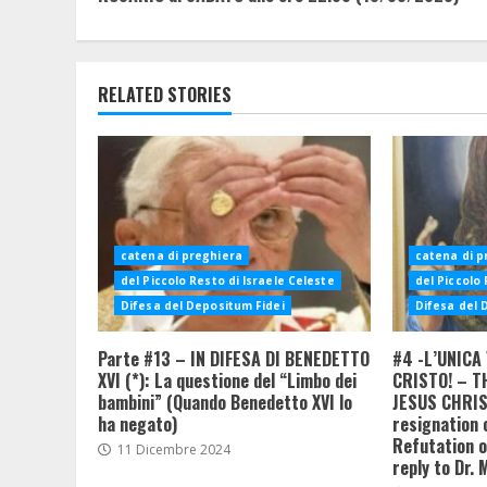
Reading
RELATED STORIES
catena di preghiera
catena di p
del Piccolo Resto di Israele Celeste
del Piccolo 
Difesa del Depositum Fidei
Difesa del 
Parte #13 – IN DIFESA DI BENEDETTO
#4 -L’UNICA 
XVI (*): La questione del “Limbo dei
CRISTO! – T
bambini” (Quando Benedetto XVI lo
JESUS CHRIST
ha negato)
resignation 
Refutation of
11 Dicembre 2024
reply to Dr. 