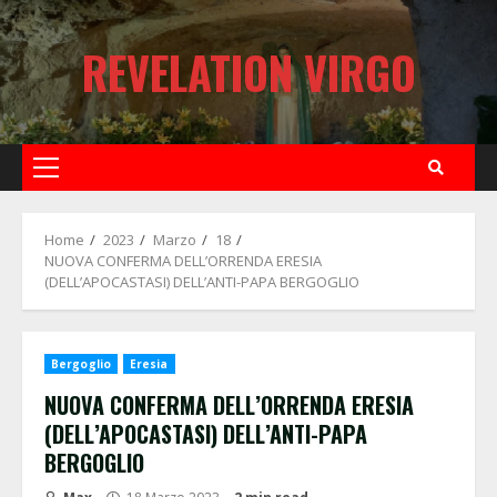
Skip
to
REVELATION VIRGO
content
Primary
Menu
Home
2023
Marzo
18
NUOVA CONFERMA DELL’ORRENDA ERESIA
(DELL’APOCASTASI) DELL’ANTI-PAPA BERGOGLIO
Bergoglio
Eresia
NUOVA CONFERMA DELL’ORRENDA ERESIA
(DELL’APOCASTASI) DELL’ANTI-PAPA
BERGOGLIO