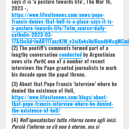
says it is ‘a posture towards life’, Thu Mar 16,
2023 -,
https://www.lifesitenews.com/news/pope-
francis-denies-that-hell-is-a-place-says-it-is-
a-posture-towards-life/?utm_source=daily-
catholic-2023-03-
17&fbclid=IwAR11TanzKJW_v3siXehsVnlRundhWcqMCm
(2) The pontiff’s comments formed part of a
lengthy conversation
conducted
by Argentinian
news site
Perfil,
one of a number of recent
interviews the Pope granted journalists to mark
his decade upon the papal throne.
(3) About that Pope Francis ‘interview’ where he
denied the existence of Hell,
https://www.lifesitenews.com/blogs/about-
that-pope-francis-interview-where-he-denied-
the-existence-of-hell/
(4)
Nell’apocatastasi tutto ritorna come agli inizi.
Perciò l’inferno se c’è non è eterno, ma si