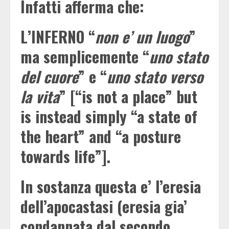
Infatti afferma che:
L’INFERNO “
non e’ un luogo
”
ma semplicemente “
uno stato
del cuore
” e “
uno stato verso
la vita
” [“is not a place” but
is instead simply “a state of
the heart” and “a posture
towards life”].
In sostanza questa e’ l’eresia
dell’apocastasi (eresia gia’
condannata dal secondo