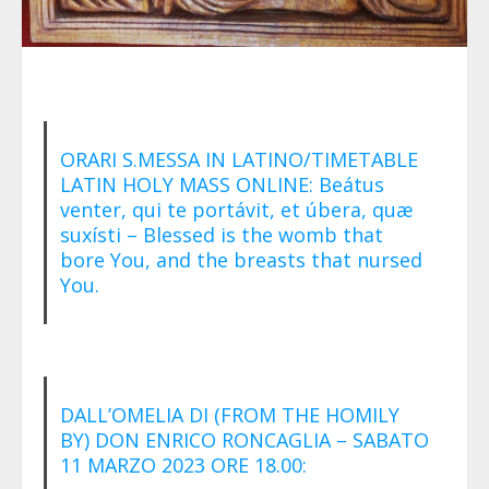
ORARI S.MESSA IN LATINO/TIMETABLE
LATIN HOLY MASS ONLINE: Beátus
venter, qui te portávit, et úbera, quæ
suxísti – Blessed is the womb that
bore You, and the breasts that nursed
You.
DALL’OMELIA DI (FROM THE HOMILY
BY) DON ENRICO RONCAGLIA – SABATO
11 MARZO 2023 ORE 18.00: