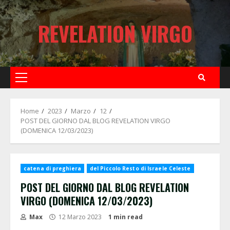
Skip
to
REVELATION VIRGO
content
Primary
Menu
Home
2023
Marzo
12
POST DEL GIORNO DAL BLOG REVELATION VIRGO
(DOMENICA 12/03/2023)
catena di preghiera
del Piccolo Resto di Israele Celeste
POST DEL GIORNO DAL BLOG REVELATION
VIRGO (DOMENICA 12/03/2023)
Max
12 Marzo 2023
1 min read