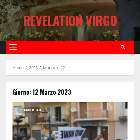
Skip
to
REVELATION VIRGO
content
Primary
Menu
Home
2023
Marzo
12
Giorno:
12 Marzo 2023
1 MIN READ