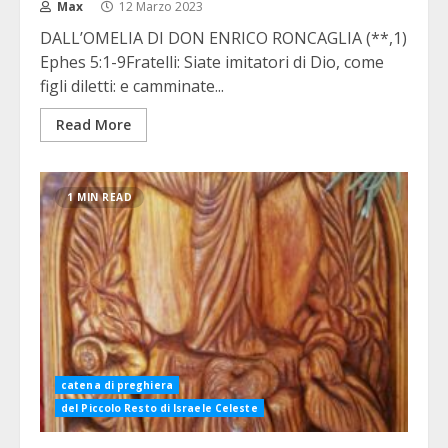
Max
12 Marzo 2023
DALL’OMELIA DI DON ENRICO RONCAGLIA (**,1)
Ephes 5:1-9Fratelli: Siate imitatori di Dio, come
figli diletti: e camminate...
Read More
1 MIN READ
catena di preghiera
del Piccolo Resto di Israele Celeste