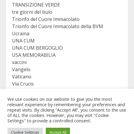
TRANSIZIONE VERDE
tre giorni del buio
Trionfo del Cuore Immacolato
Trionfo del Cuore Immacolato della BVM
Ucraina
UNA CUM
UNA CUM BERGOGLIO
USA MEMORABILIA
vaccini
Vangelo
Vaticano
Via Crucis
VICTORY
Viganò
We use cookies on our website to give you the most
relevant experience by remembering your preferences and
repeat visits. By clicking “Accept All”, you consent to the use
of ALL the cookies. However, you may visit "Cookie
Settings" to provide a controlled consent.
Copyright © Revelation Virgo - All rights reserved.
|
Cookie Settings
Accept All