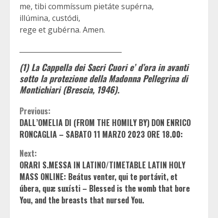
me, tibi commíssum pietáte supérna,
illúmina, custódi,
rege et gubérna. Amen.
______________________________
(1) La Cappella dei Sacri Cuori e’ d’ora in avanti
sotto la protezione della Madonna Pellegrina di
Montichiari (Brescia, 1946).
Continue
Previous:
DALL’OMELIA DI (FROM THE HOMILY BY) DON ENRICO
Reading
RONCAGLIA – SABATO 11 MARZO 2023 ORE 18.00:
Next:
ORARI S.MESSA IN LATINO/TIMETABLE LATIN HOLY
MASS ONLINE: Beátus venter, qui te portávit, et
úbera, quæ suxísti – Blessed is the womb that bore
You, and the breasts that nursed You.