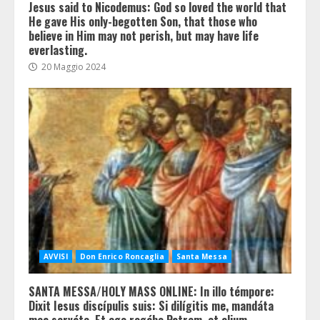
Jesus said to Nicodemus: God so loved the world that
He gave His only-begotten Son, that those who
believe in Him may not perish, but may have life
everlasting.
20 Maggio 2024
AVVISI
Don Enrico Roncaglia
Santa Messa
SANTA MESSA/HOLY MASS ONLINE: In illo témpore:
Dixit Iesus discípulis suis: Si dilígitis me, mandáta
mea serváte. Et ego rogábo Patrem, et alium