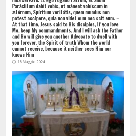
Paráclitum dabit vobis, ut máneat vobíscum in
ætérnum, Spíritum veritátis, quem mundus non
potest accípere, quia non videt eum nec scit eum. –
At that time, Jesus said to His disciples, If you love
Me, keep My commandments. And I will ask the Father
and He will give you another Advocate to dwell with
you forever, the Spirit of truth Whom the world
cannot receive, because it neither sees Him nor
knows Him
18 Maggio 2024