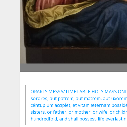
ORARI S.MESSA/TIMETABLE HOLY MASS ONLINE –
soróres, aut patrem, aut matrem, aut uxórem
céntuplum accípiet, et vitam ætérnam possidé
sisters, or father, or mother, or wife, or chil
hundredfold, and shall possess life everlasti