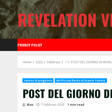
Skip
to
REVELATION V
content
PRIVACY POLICY
Home
2023
Febbraio
7
POST DEL GIORNO DI REVE
catena di preghiera
del Piccolo Resto di Israele Celeste
POST DEL GIORNO D
Max
7 Febbraio 2023
1 min read