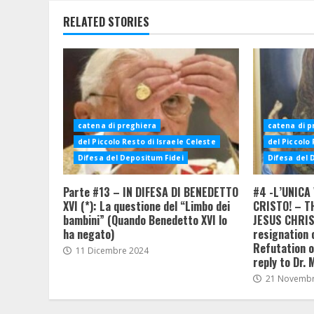
RELATED STORIES
catena di preghiera
catena di p
del Piccolo Resto di Israele Celeste
del Piccolo 
Difesa del Depositum Fidei
Difesa del 
Parte #13 – IN DIFESA DI BENEDETTO
#4 -L’UNICA 
XVI (*): La questione del “Limbo dei
CRISTO! – T
bambini” (Quando Benedetto XVI lo
JESUS CHRIST
ha negato)
resignation 
Refutation of
11 Dicembre 2024
reply to Dr. 
21 Novembr