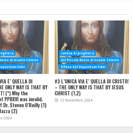
reghiera
catena di preghiera
Resto di Israele Celeste
del Piccolo Resto di Israele Celeste
Depositum Fidei
Difesa del Depositum Fidei
VIA E’ QUELLA DI
#3 L’UNICA VIA E’ QUELLA DI CRISTO!
HE ONLY WAY IS THAT BY
– THE ONLY WAY IS THAT BY JESUS
! (*) Why the
CHRIST (1,2)
of PPBXVI was invalid.
12 Novembre 2024
 Dr. Steven O’Reilly (1)
Mazza (2)
e 2024