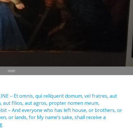
mde
 Et omnis, qui relíquerit domum, vel fratres, aut
, aut fílios, aut agros, propter nomen meum,
bit – And everyone who has left house, or brothers, or
dren, or lands, for My name’s sake, shall receive a
ng