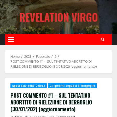
Skip
to
REVELATION VIRGO
content
Primary
Menu
Home
2023
Febbraio
6
POST COMMENTO #1 – SUL TENTATIVO ABORTITO DI
RIELEZIONE DI BERGOGLIO (30/01/202) (aggiornamento)
Apostasia della Chiesa
Gli ipocriti seguaci di Bergoglio
POST COMMENTO #1 – SUL TENTATIVO
ABORTITO DI RIELEZIONE DI BERGOGLIO
(30/01/202) (aggiornamento)