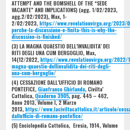
ATTEMPT AND THE BOMSHELL OF THE “SEDE
VACANTE” AND IMPLICATIONS) (agg. 1/02/2023,
agg.2/02/2023), Max, 1-
2/02/2023,
https://www.revelationvirgo.org/2023/0
perche-la-discussione-e-finita-this-is-why-the-
discussion-is-finished/
(3) LA MAGNA QUAESTIO DELL’INVALIDITA’ DEI
RITI DEGLI UNA CUM BERGOGLIO, Max,
14(12/2022,
https://www.revelationvirgo.org/2022/1
magna-quaestio-dellinvalidita-dei-riti-degli-
una-cum-bergoglio/
(4) CESSAZIONE DALL’UFFICIO DI ROMANO
PONTEFICE,
Gianfranco Ghirlanda
, Civilta’
Cattolica,
Quaderno 3905
, pag. 445 – 462,
Anno 2013, Volume I, 2 Marzo
2013,
https://www.laciviltacattolica.it/articolo/cess
dallufficio-di-romano-pontefice/
(5) Enciclopedia Cattolica, Eresia, 1914, Volume