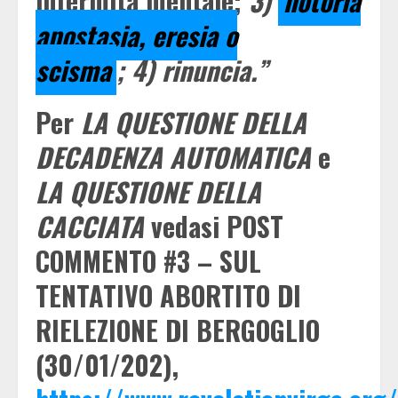
infermità mentale;
3)
notoria
apostasia, eresia o
scisma
; 4) rinuncia.”
Per
LA QUESTIONE DELLA
DECADENZA AUTOMATICA
e
LA QUESTIONE DELLA
CACCIATA
vedasi POST
COMMENTO #3 – SUL
TENTATIVO ABORTITO DI
RIELEZIONE DI BERGOGLIO
(30/01/202),