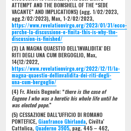
ATTEMPT AND THE BOMSHELL OF THE “SEDE
VACANTE” AND IMPLICATIONS) (agg. 1/02/2023,
agg.2/02/2023), Max, 1-2/02/2023,
https://www.revelationvirgo.org/2023/01/31/ecco-
perche-la-discussione-e-finita-this-is-why-the-
discussion-is-finished/
(3) LA MAGNA QUAESTIO DELL’INVALIDITA’ DEI
RITI DEGLI UNA CUM BERGOGLIO, Max,
14(12/2022,
https://www.revelationvirgo.org/2022/12/11/la-
magna-quaestio-dellinvalidita-dei-riti-degli-
una-cum-bergoglio/
(4) Fr. Alexis Bugnolo: “
there is the case of
Eugene I who was a heretic his whole life until he
was elected pope.
”
(5) CESSAZIONE DALL’UFFICIO DI ROMANO
PONTEFICE,
Gianfranco Ghirlanda
, Civilta’
Cattolica,
Quaderno 3905
, pag. 445 – 462,