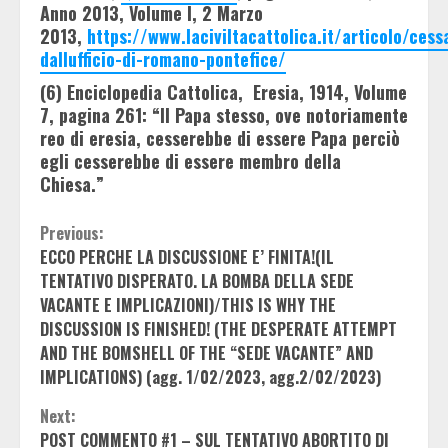
Anno 2013, Volume I, 2 Marzo
2013,
https://www.laciviltacattolica.it/articolo/cess
dallufficio-di-romano-pontefice/
(6) Enciclopedia Cattolica, Eresia, 1914, Volume
7, pagina 261: “Il Papa stesso, ove notoriamente
reo di eresia, cesserebbe di essere Papa perciò
egli cesserebbe di essere membro della
Chiesa.”
Continue
Previous:
ECCO PERCHE LA DISCUSSIONE E’ FINITA!(IL
Reading
TENTATIVO DISPERATO. LA BOMBA DELLA SEDE
VACANTE E IMPLICAZIONI)/THIS IS WHY THE
DISCUSSION IS FINISHED! (THE DESPERATE ATTEMPT
AND THE BOMSHELL OF THE “SEDE VACANTE” AND
IMPLICATIONS) (agg. 1/02/2023, agg.2/02/2023)
Next:
POST COMMENTO #1 – SUL TENTATIVO ABORTITO DI