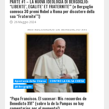
PARTE #1 – LA NUOVA IDEOLOGIA DI BERGOGLIO:
“LIBERTE’, EGALITE’ ET FRATERNITE'” (e Bergoglio
convoca 30 premi Nobel a Roma per discutere della
sua “Fraternite'”!)
26 Maggio 2024
Apostasia della Chiesa
CONTRO LA FALSA CHIESA
JM Bergoglio
“Papa Francisco. El sucesor: Mis recuerdos de
Benedicto XVI” (sobre la de la Pampas no hay
comentarios por el momento!)