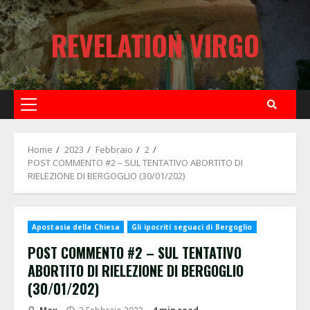
Skip
to
REVELATION VIRGO
content
Primary
Menu
Home
2023
Febbraio
2
POST COMMENTO #2 – SUL TENTATIVO ABORTITO DI
RIELEZIONE DI BERGOGLIO (30/01/202)
Apostasia della Chiesa
Gli ipocriti seguaci di Bergoglio
POST COMMENTO #2 – SUL TENTATIVO
ABORTITO DI RIELEZIONE DI BERGOGLIO
(30/01/202)