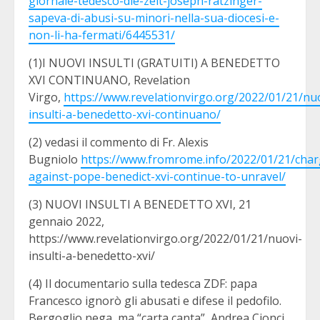
giornale-tedesco-die-zeit-joseph-ratzinger-
sapeva-di-abusi-su-minori-nella-sua-diocesi-e-
non-li-ha-fermati/6445531/
(1)I NUOVI INSULTI (GRATUITI) A BENEDETTO
XVI CONTINUANO, Revelation
Virgo,
https://www.revelationvirgo.org/2022/01/21/nu
insulti-a-benedetto-xvi-continuano/
(2) vedasi il commento di Fr. Alexis
Bugniolo
https://www.fromrome.info/2022/01/21/char
against-pope-benedict-xvi-continue-to-unravel/
(3) NUOVI INSULTI A BENEDETTO XVI, 21
gennaio 2022,
https://www.revelationvirgo.org/2022/01/21/nuovi-
insulti-a-benedetto-xvi/
(4) Il documentario sulla tedesca ZDF: papa
Francesco ignorò gli abusati e difese il pedofilo.
Bergoglio nega, ma “carta canta”, Andrea Cionci,