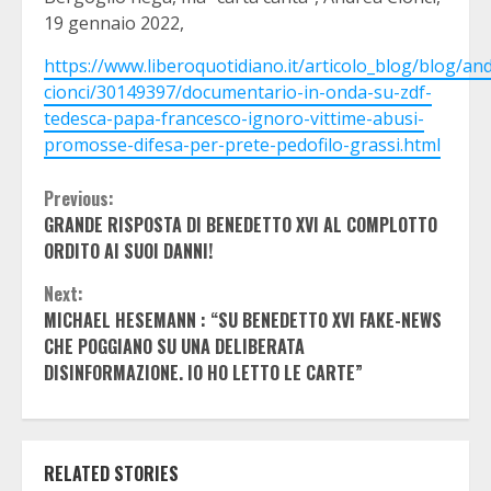
19 gennaio 2022,
https://www.liberoquotidiano.it/articolo_blog/blog/an
cionci/30149397/documentario-in-onda-su-zdf-
tedesca-papa-francesco-ignoro-vittime-abusi-
promosse-difesa-per-prete-pedofilo-grassi.html
Continue
Previous:
GRANDE RISPOSTA DI BENEDETTO XVI AL COMPLOTTO
Reading
ORDITO AI SUOI DANNI!
Next:
MICHAEL HESEMANN : “SU BENEDETTO XVI FAKE-NEWS
CHE POGGIANO SU UNA DELIBERATA
DISINFORMAZIONE. IO HO LETTO LE CARTE”
RELATED STORIES