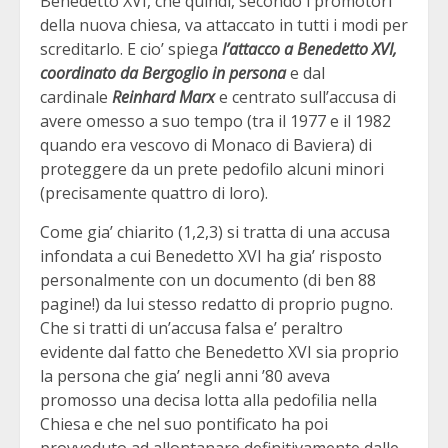
Benedetto XVI, che quindi, secondo i promotori
della nuova chiesa, va attaccato in tutti i modi per
screditarlo. E cio’ spiega
l’attacco a Benedetto XVI,
coordinato da Bergoglio in persona
e dal
cardinale
Reinhard Marx
e centrato sull’accusa di
avere omesso a suo tempo (tra il 1977 e il 1982
quando era vescovo di Monaco di Baviera) di
proteggere da un prete pedofilo alcuni minori
(precisamente quattro di loro).
Come gia’ chiarito (1,2,3) si tratta di una accusa
infondata a cui Benedetto XVI ha gia’ risposto
personalmente con un documento (di ben 88
pagine!) da lui stesso redatto di proprio pugno.
Che si tratti di un’accusa falsa e’ peraltro
evidente dal fatto che Benedetto XVI sia proprio
la persona che gia’ negli anni ’80 aveva
promosso una decisa lotta alla pedofilia nella
Chiesa e che nel suo pontificato ha poi
provveduto ad allontanare definitivamente dalle