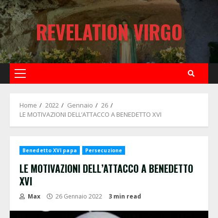
Skip
to
REVELATION VIRGO
content
Primary
Menu
Home
2022
Gennaio
26
LE MOTIVAZIONI DELL’ATTACCO A BENEDETTO XVI
Benedetto XVI papa
Persecuzione
LE MOTIVAZIONI DELL’ATTACCO A BENEDETTO
XVI
Max
26 Gennaio 2022
3 min read