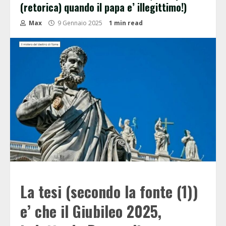
(retorica) quando il papa e’ illegittimo!)
Max
9 Gennaio 2025
1 min read
La tesi (secondo la fonte (1))
e’ che il Giubileo 2025,