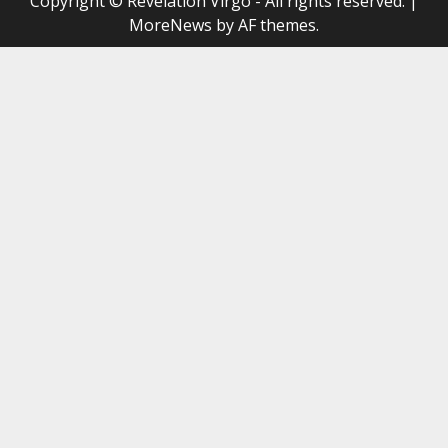
Copyright © Revelation Virgo - All rights reserved.
|
MoreNews
by AF themes.