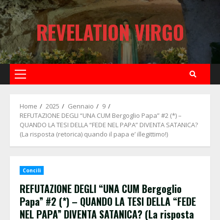
Skip
to
REVELATION VIRGO
content
Primary
Menu
Home
2025
Gennaio
9
REFUTAZIONE DEGLI “UNA CUM Bergoglio Papa” #2 (*) –
QUANDO LA TESI DELLA “FEDE NEL PAPA” DIVENTA SATANICA?
(La risposta (retorica) quando il papa e’ illegittimo!)
Concili
REFUTAZIONE DEGLI “UNA CUM Bergoglio
Papa” #2 (*) – QUANDO LA TESI DELLA “FEDE
NEL PAPA” DIVENTA SATANICA? (La risposta