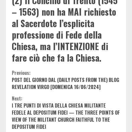
(2)
I
l Concilio di Trento (1545
– 1563) non ha MAI richiesto
al Sacerdote l’esplicita
professione di Fede della
Chiesa, ma l’INTENZIONE di
fare ciò che fa la Chiesa.
Continue
Previous:
POST DEL GIORNO DAL (DAILY POSTS FROM THE) BLOG
Reading
REVELATION VIRGO [DOMENICA 16/06/2024]
Next:
I TRE PUNTI DI VISTA DELLA CHIESA MILITANTE
FEDELE AL DEPOSITUM FIDEI — THE THREE POINTS OF
VIEW OF THE MILITANT CHURCH FAITHFUL TO THE
DEPOSITUM FIDEI