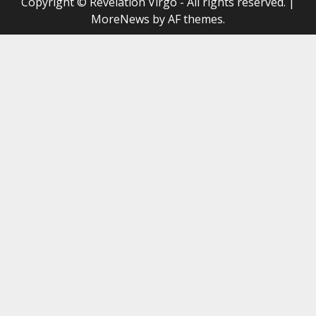
Copyright © Revelation Virgo - All rights reserved.
|
MoreNews
by AF themes.