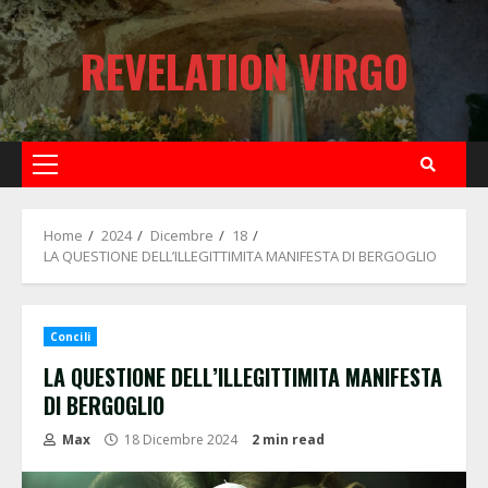
Skip
to
REVELATION VIRGO
content
Primary
Menu
Home
2024
Dicembre
18
LA QUESTIONE DELL’ILLEGITTIMITA MANIFESTA DI BERGOGLIO
Concili
LA QUESTIONE DELL’ILLEGITTIMITA MANIFESTA
DI BERGOGLIO
Max
18 Dicembre 2024
2 min read