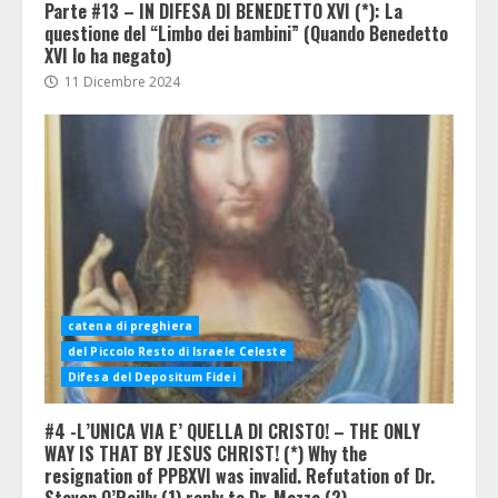
Parte #13 – IN DIFESA DI BENEDETTO XVI (*): La
questione del “Limbo dei bambini” (Quando Benedetto
XVI lo ha negato)
11 Dicembre 2024
catena di preghiera
del Piccolo Resto di Israele Celeste
Difesa del Depositum Fidei
#4 -L’UNICA VIA E’ QUELLA DI CRISTO! – THE ONLY
WAY IS THAT BY JESUS CHRIST! (*) Why the
resignation of PPBXVI was invalid. Refutation of Dr.
Steven O’Reilly (1) reply to Dr. Mazza (2)