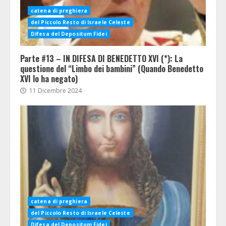
catena di preghiera
del Piccolo Resto di Israele Celeste
Difesa del Depositum Fidei
Parte #13 – IN DIFESA DI BENEDETTO XVI (*): La
questione del “Limbo dei bambini” (Quando Benedetto
XVI lo ha negato)
11 Dicembre 2024
catena di preghiera
del Piccolo Resto di Israele Celeste
Difesa del Depositum Fidei