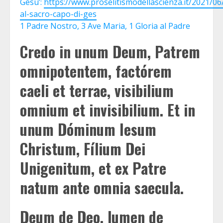
Gesu’:
https://www.proselitismodellascienza.it/2021/06
al-sacro-capo-di-ges
1 Padre Nostro, 3 Ave Maria, 1 Gloria al Padre
Credo in unum Deum
, Patrem
omnipotentem, factórem
caeli et terrae, visibilium
omnium et invisibilium. Et in
unum Dóminum Iesum
Christum, Fílium Dei
Unigenitum, et ex Patre
natum ante omnia saecula.
Deum de Deo, lumen de