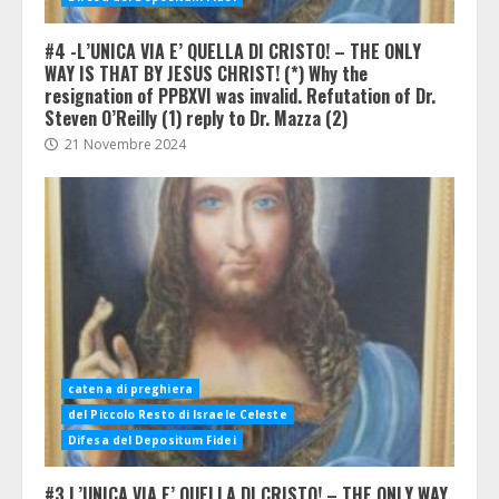
#4 -L’UNICA VIA E’ QUELLA DI CRISTO! – THE ONLY
WAY IS THAT BY JESUS CHRIST! (*) Why the
resignation of PPBXVI was invalid. Refutation of Dr.
Steven O’Reilly (1) reply to Dr. Mazza (2)
21 Novembre 2024
catena di preghiera
del Piccolo Resto di Israele Celeste
Difesa del Depositum Fidei
#3 L’UNICA VIA E’ QUELLA DI CRISTO! – THE ONLY WAY