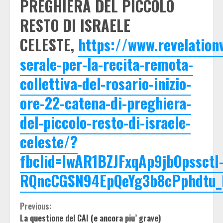
PREGHIERA DEL PICCOLO
RESTO DI ISRAELE
CELESTE,
https://www.revelatio
serale-per-la-recita-remota-
collettiva-del-rosario-inizio-
ore-22-catena-di-preghiera-
del-piccolo-resto-di-israele-
celeste/?
fbclid=IwAR1BZJFxqAp9jbOpssctI
RQncCGSN94EpQeYg3b8cPphdtu
Continue
Previous:
La questione del CAI (e ancora piu’ grave)