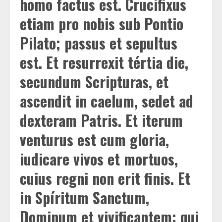
homo factus est. Crucifixus
etiam pro nobis sub Pontio
Pilato; passus et sepultus
est. Et resurrexit tértia die,
secundum Scripturas, et
ascendit in caelum, sedet ad
dexteram Patris. Et iterum
venturus est cum gloria,
iudicare vivos et mortuos,
cuius regni non erit finis. Et
in Spíritum Sanctum,
Dominum et vivificantem: qui