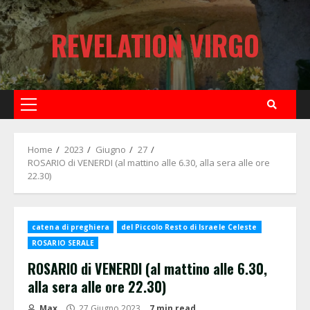
Skip
to
REVELATION VIRGO
content
Primary
Menu
Home
2023
Giugno
27
ROSARIO di VENERDI (al mattino alle 6.30, alla sera alle ore
22.30)
catena di preghiera
del Piccolo Resto di Israele Celeste
ROSARIO SERALE
ROSARIO di VENERDI (al mattino alle 6.30,
alla sera alle ore 22.30)
Max
27 Giugno 2023
7 min read