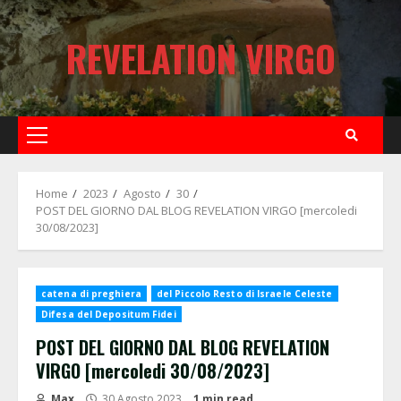
Skip
to
REVELATION VIRGO
content
Primary
Menu
Home
2023
Agosto
30
POST DEL GIORNO DAL BLOG REVELATION VIRGO [mercoledi
30/08/2023]
catena di preghiera
del Piccolo Resto di Israele Celeste
Difesa del Depositum Fidei
POST DEL GIORNO DAL BLOG REVELATION
VIRGO [mercoledi 30/08/2023]
Max
30 Agosto 2023
1 min read