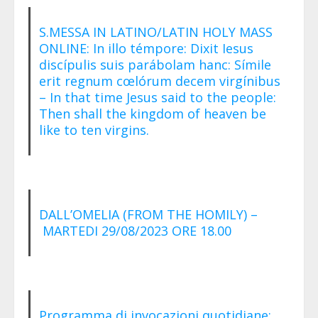
S.MESSA IN LATINO/LATIN HOLY MASS
ONLINE: In illo témpore: Dixit Iesus
discípulis suis parábolam hanc: Símile
erit regnum cœlórum decem virgínibus
– In that time Jesus said to the people:
Then shall the kingdom of heaven be
like to ten virgins.
DALL’OMELIA (FROM THE HOMILY) –
MARTEDI 29/08/2023 ORE 18.00
Programma di invocazioni quotidiane: