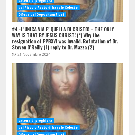
catena di preghiera
del Piccolo Resto di Israele Celeste
Difesa del Depositum Fidei
#4 -L’UNICA VIA E’ QUELLA DI CRISTO! – THE ONLY
WAY IS THAT BY JESUS CHRIST! (*) Why the
resignation of PPBXVI was invalid. Refutation of Dr.
Steven O’Reilly (1) reply to Dr. Mazza (2)
21 Novembre 2024
catena di preghiera
del Piccolo Resto di Israele Celeste
Difesa del Depositum Fidei