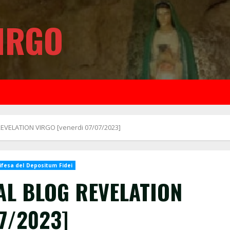
IRGO
VELATION VIRGO [venerdi 07/07/2023]
ifesa del Depositum Fidei
AL BLOG REVELATION
07/2023]