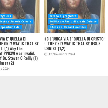
reghiera
catena di preghiera
Resto di Israele Celeste
del Piccolo Resto di Israele Celeste
Depositum Fidei
Difesa del Depositum Fidei
VIA E’ QUELLA DI
#3 L’UNICA VIA E’ QUELLA DI CRISTO!
HE ONLY WAY IS THAT BY
– THE ONLY WAY IS THAT BY JESUS
! (*) Why the
CHRIST (1,2)
of PPBXVI was invalid.
12 Novembre 2024
 Dr. Steven O’Reilly (1)
Mazza (2)
e 2024