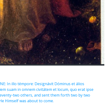
 In illo témpore: Designávit Dóminus et álios
áciem suam in omnem civitátem et locum, quo erat ipse
seventy-two others, and sent them forth two by two
 He Himself was about to come.