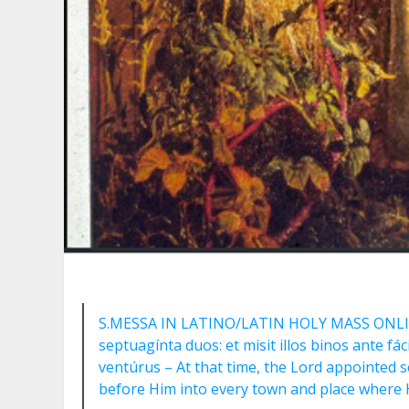
S.MESSA IN LATINO/LATIN HOLY MASS ONLINE:
septuagínta duos: et misit illos binos ante f
ventúrus – At that time, the Lord appointed 
before Him into every town and place where