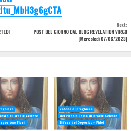
dtu_MbH3g6gCTA
Next:
RTEDI
POST DEL GIORNO DAL BLOG REVELATION VIRGO
[Mercoledi 07/06/2023]
reghiera
catena di preghiera
Resto di Israele Celeste
del Piccolo Resto di Israele Celeste
Depositum Fidei
Difesa del Depositum Fidei