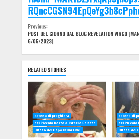
RQncCGSN94EpQeYg3b8cPph
Continue
Previous:
POST DEL GIORNO DAL BLOG REVELATION VIRGO [MA
Reading
6/06/2023]
RELATED STORIES
catena di preghiera
catena di p
del Piccolo Resto di Israele Celeste
del Piccolo 
Difesa del Depositum Fidei
Difesa del 