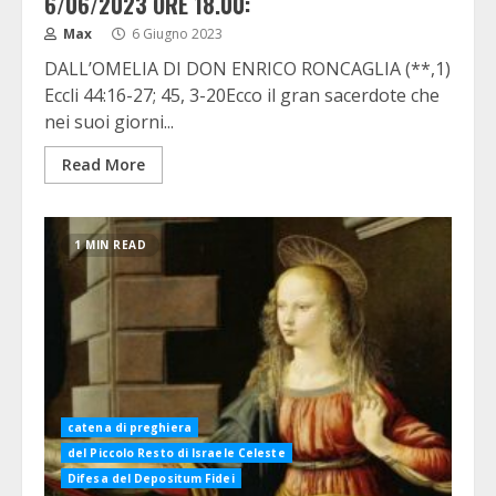
6/06/2023 ORE 18.00:
Max
6 Giugno 2023
DALL’OMELIA DI DON ENRICO RONCAGLIA (**,1)
Eccli 44:16-27; 45, 3-20Ecco il gran sacerdote che
nei suoi giorni...
Read More
1 MIN READ
catena di preghiera
del Piccolo Resto di Israele Celeste
Difesa del Depositum Fidei