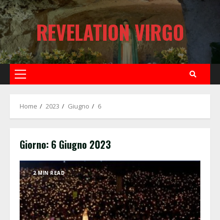
Skip
to
REVELATION VIRGO
content
Primary
Menu
Home
2023
Giugno
6
Giorno:
6 Giugno 2023
2 MIN READ