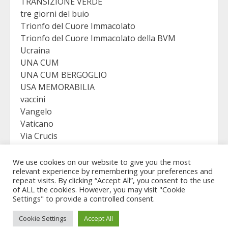
TRANSIZIONE VERDE
tre giorni del buio
Trionfo del Cuore Immacolato
Trionfo del Cuore Immacolato della BVM
Ucraina
UNA CUM
UNA CUM BERGOGLIO
USA MEMORABILIA
vaccini
Vangelo
Vaticano
Via Crucis
VICTORY
Viganò
We use cookies on our website to give you the most
relevant experience by remembering your preferences and
repeat visits. By clicking “Accept All”, you consent to the use
of ALL the cookies. However, you may visit "Cookie
Settings" to provide a controlled consent.
Copyright © Revelation Virgo - All rights reserved.
|
Cookie Settings
Accept All