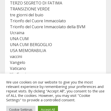
TERZO SEGRETO DI FATIMA
TRANSIZIONE VERDE
tre giorni del buio
Trionfo del Cuore Immacolato
Trionfo del Cuore Immacolato della BVM
Ucraina
UNA CUM
UNA CUM BERGOGLIO
USA MEMORABILIA
vaccini
Vangelo
Vaticano
Via Crucis
VICTORY
We use cookies on our website to give you the most
Viganò
relevant experience by remembering your preferences and
repeat visits. By clicking “Accept All”, you consent to the use
of ALL the cookies. However, you may visit "Cookie
Settings" to provide a controlled consent.
Copyright © Revelation Virgo - All rights reserved.
|
Cookie Settings
Accept All