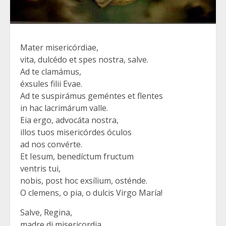
Mater misericórdiae,
vita, dulcédo et spes nostra, salve.
Ad te clamámus,
éxsules filii Evae.
Ad te suspirámus geméntes et flentes
in hac lacrimárum valle.
Eia ergo, advocáta nostra,
illos tuos misericórdes óculos
ad nos convérte.
Et Iesum, benedíctum fructum
ventris tui,
nobis, post hoc exsílium, osténde.
O clemens, o pia, o dulcis Virgo María!
Salve, Regina,
madre di misericordia,