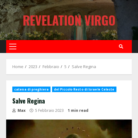
Skip
to
REVELATION VIRGO
content
Primary
Menu
Home
2023
Febbraio
5
Salve Regina
catena di preghiera
del Piccolo Resto di Israele Celeste
Salve Regina
Max
5 Febbraio 2023
1 min read