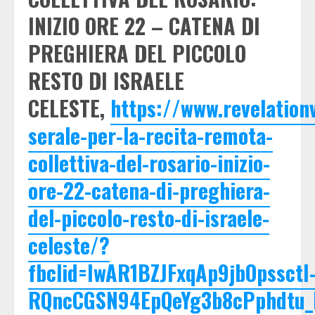
INIZIO ORE 22 – CATENA DI
PREGHIERA DEL PICCOLO
RESTO DI ISRAELE
CELESTE,
https://www.revelatio
serale-per-la-recita-remota-
collettiva-del-rosario-inizio-
ore-22-catena-di-preghiera-
del-piccolo-resto-di-israele-
celeste/?
fbclid=IwAR1BZJFxqAp9jbOpssctI
RQncCGSN94EpQeYg3b8cPphdtu