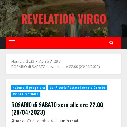
Skip
to
REVELATION VIRGO
content
Primary
Menu
Home
2023
Aprile
29
ROSARIO di SABATO sera alle ore 22.00 (29/04/2023)
catena di preghiera
del Piccolo Resto di Israele Celeste
ROSARIO SERALE
ROSARIO di SABATO sera alle ore 22.00
(29/04/2023)
Max
29 Aprile 2023
2 min read