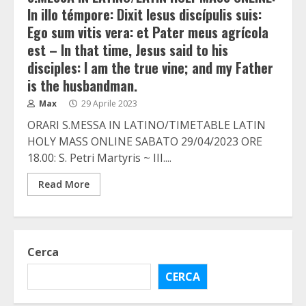
In illo témpore: Dixit Iesus discípulis suis:
Ego sum vitis vera: et Pater meus agrícola
est – In that time, Jesus said to his
disciples: I am the true vine; and my Father
is the husbandman.
Max
29 Aprile 2023
ORARI S.MESSA IN LATINO/TIMETABLE LATIN
HOLY MASS ONLINE SABATO 29/04/2023 ORE
18.00: S. Petri Martyris ~ III....
Read More
Cerca
CERCA