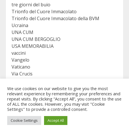
tre giorni del buio
Trionfo del Cuore Immacolato
Trionfo del Cuore Immacolato della BVM
Ucraina
UNA CUM
UNA CUM BERGOGLIO
USA MEMORABILIA
vaccini
Vangelo
Vaticano
Via Crucis
VICTORY
Viganò
We use cookies on our website to give you the most
relevant experience by remembering your preferences and
repeat visits. By clicking “Accept All”, you consent to the use
of ALL the cookies. However, you may visit "Cookie
Settings" to provide a controlled consent.
Copyright © Revelation Virgo - All rights reserved.
|
Cookie Settings
Accept All
MoreNews
by AF themes.