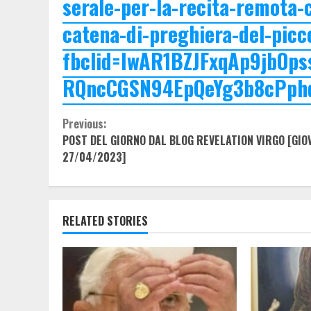
serale-per-la-recita-remota-c
catena-di-preghiera-del-picco
fbclid=IwAR1BZJFxqAp9jbOpss
RQncCGSN94EpQeYg3b8cPph
Continue
Previous:
POST DEL GIORNO DAL BLOG REVELATION VIRGO [GIO
Reading
27/04/2023]
RELATED STORIES