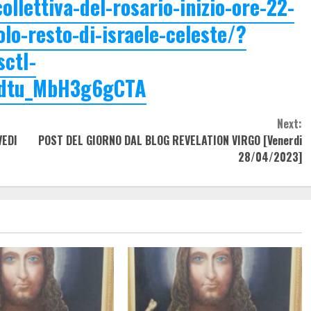
ollettiva-del-rosario-inizio-ore-22-
lo-resto-di-israele-celeste/?
ctI-
dtu_MbH3g6gCTA
Next:
VEDI
POST DEL GIORNO DAL BLOG REVELATION VIRGO [Venerdi
28/04/2023]