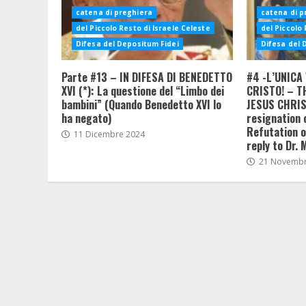
catena di preghiera
catena di p
del Piccolo Resto di Israele Celeste
del Piccolo 
Difesa del Depositum Fidei
Difesa del 
Parte #13 – IN DIFESA DI BENEDETTO
#4 -L’UNICA 
XVI (*): La questione del “Limbo dei
CRISTO! – T
bambini” (Quando Benedetto XVI lo
JESUS CHRIST
ha negato)
resignation 
Refutation of
11 Dicembre 2024
reply to Dr. 
21 Novembr