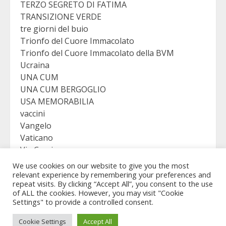
TERZO SEGRETO DI FATIMA
TRANSIZIONE VERDE
tre giorni del buio
Trionfo del Cuore Immacolato
Trionfo del Cuore Immacolato della BVM
Ucraina
UNA CUM
UNA CUM BERGOGLIO
USA MEMORABILIA
vaccini
Vangelo
Vaticano
Via Crucis
VICTORY
We use cookies on our website to give you the most
Viganò
relevant experience by remembering your preferences and
repeat visits. By clicking “Accept All”, you consent to the use
of ALL the cookies. However, you may visit "Cookie
Settings" to provide a controlled consent.
Copyright © Revelation Virgo - All rights reserved.
|
Cookie Settings
Accept All