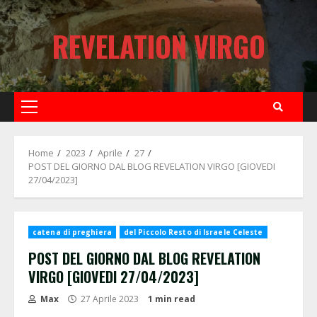
Skip
to
REVELATION VIRGO
content
Primary
Menu
Home
2023
Aprile
27
POST DEL GIORNO DAL BLOG REVELATION VIRGO [GIOVEDI
27/04/2023]
catena di preghiera
del Piccolo Resto di Israele Celeste
POST DEL GIORNO DAL BLOG REVELATION
VIRGO [GIOVEDI 27/04/2023]
Max
27 Aprile 2023
1 min read