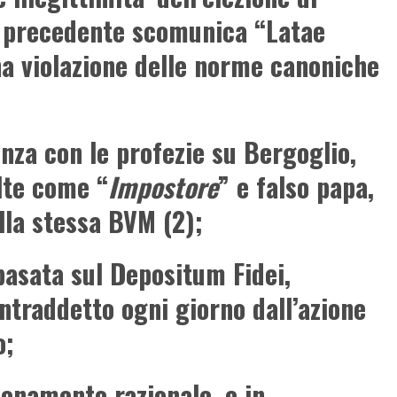
a precedente scomunica “Latae
na violazione delle norme canoniche
enza con le profezie su Bergoglio,
lte come “
Impostore
” e falso papa,
lla stessa BVM (2);
 basata sul Depositum Fidei,
ntraddetto ogni giorno dall’azione
o;
ionamento razionale, e in