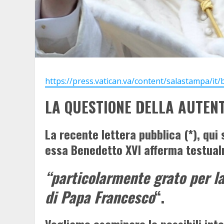
https://press.vatican.va/content/salastampa/it
LA QUESTIONE DELLA AUTENT
La recente lettera pubblica (*), qui 
essa Benedetto XVI afferma testual
“
particolarmente grato per la
di Papa Francesco
“.