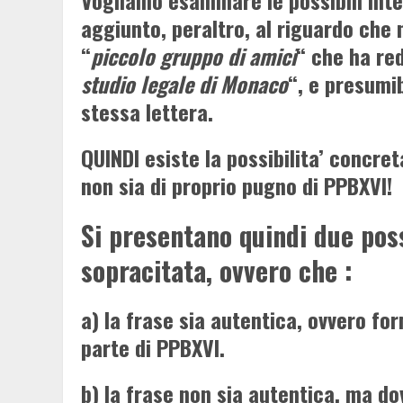
Vogliamo esaminare le possibili inter
aggiunto, peraltro, al riguardo che n
“
piccolo gruppo di amici
“
che ha red
studio legale di Monaco
“, e presumi
stessa lettera.
QUINDI esiste la possibilita’ concre
non sia di proprio pugno di PPBXVI!
Si presentano quindi due poss
sopracitata, ovvero che :
a) la frase sia autentica, ovvero fo
parte di PPBXVI.
b) la frase non sia autentica, ma d