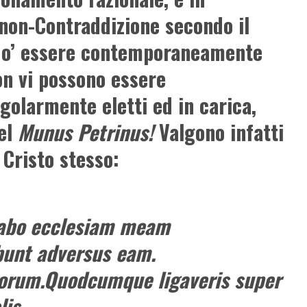
a non-Contraddizione secondo il
puo’ essere contemporaneamente
non vi possono essere
olarmente eletti ed in carica,
del
Munus Petrinus!
Valgono infatti
 Cristo stesso:
cabo ecclesiam meam
ebunt adversus eam.
elorum.Quodcumque ligaveris super
lis,