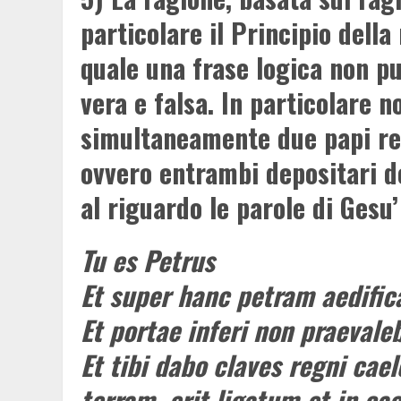
particolare il Principio dell
quale una frase logica non 
vera e falsa. In particolare 
simultaneamente due papi reg
ovvero entrambi depositari 
al riguardo le parole di Gesu’
Tu es Petrus
Et super hanc petram aedifi
Et portae inferi non praeval
Et tibi dabo claves regni ca
terram, erit ligatum et in cae