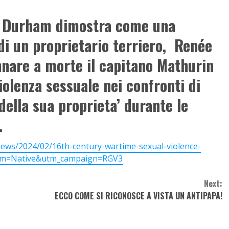
di Durham dimostra come una
di un proprietario terriero, Renée
nnare a morte il capitano Mathurin
olenza sessuale nei confronti di
della sua proprieta’ durante le
.
news/2024/02/16th-century-wartime-sexual-violence-
ium=Native&utm_campaign=RGV3
Next:
ECCO COME SI RICONOSCE A VISTA UN ANTIPAPA!