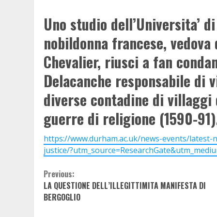
Uno studio dell’Universita’ 
nobildonna francese, vedova 
Chevalier, riusci a fan conda
Delacanche responsabile di vi
diverse contadine di villaggi 
guerre di religione (1590-91)
https://www.durham.ac.uk/news-events/latest-
justice/?utm_source=ResearchGate&utm_med
Continue
Previous:
LA QUESTIONE DELL’ILLEGITTIMITA MANIFESTA DI
Reading
BERGOGLIO