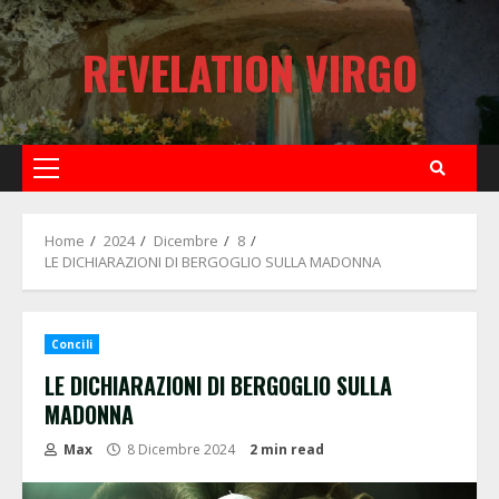
Skip
to
REVELATION VIRGO
content
Primary
Menu
Home
2024
Dicembre
8
LE DICHIARAZIONI DI BERGOGLIO SULLA MADONNA
Concili
LE DICHIARAZIONI DI BERGOGLIO SULLA
MADONNA
Max
8 Dicembre 2024
2 min read