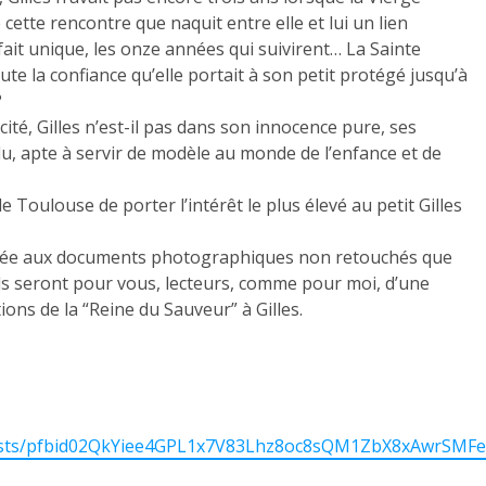
 cette rencontre que naquit entre elle et lui un lien
 fait unique, les onze années qui suivirent… La Sainte
oute la confiance qu’elle portait à son petit protégé jusqu’à
?
ité, Gilles n’est-il pas dans son innocence pure, ses
ndu, apte à servir de modèle au monde de l’enfance et de
Toulouse de porter l’intérêt le plus élevé au petit Gilles
crée aux documents photographiques non retouchés que
Ils seront pour vous, lecteurs, comme pour moi, d’une
ns de la “Reine du Sauveur” à Gilles.
/posts/pfbid02QkYiee4GPL1x7V83Lhz8oc8sQM1ZbX8xAwrSM