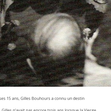
 ses 15 ans, Gilles Bouhours a connu un destin
 Gilles n’avait pas encore trois ans lorsque la Vierge