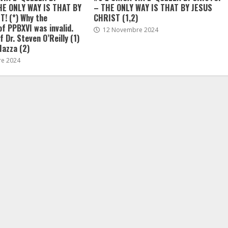
HE ONLY WAY IS THAT BY
– THE ONLY WAY IS THAT BY JESUS
! (*) Why the
CHRIST (1,2)
of PPBXVI was invalid.
12 Novembre 2024
 Dr. Steven O’Reilly (1)
Mazza (2)
e 2024