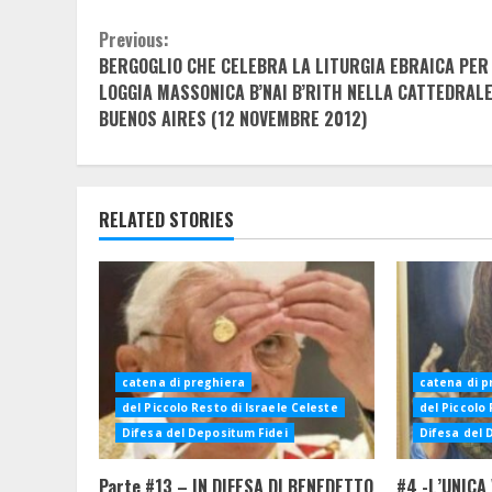
Continue
Previous:
BERGOGLIO CHE CELEBRA LA LITURGIA EBRAICA PER
Reading
LOGGIA MASSONICA B’NAI B’RITH NELLA CATTEDRALE
BUENOS AIRES (12 NOVEMBRE 2012)
RELATED STORIES
catena di preghiera
catena di p
del Piccolo Resto di Israele Celeste
del Piccolo 
Difesa del Depositum Fidei
Difesa del 
Parte #13 – IN DIFESA DI BENEDETTO
#4 -L’UNICA 