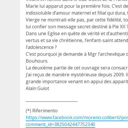
Marie lui apparut pour la première fois. C’est de
indissoluble d’amour maternel et filial qui dura,
Vierge ne montrait-elle pas, par cette fidélité, t
lui confier son message secret destiné à Pie XII 
Dans une Eglise en quête de vérité et d’authentic
vertus et sa vie chrétienne, l’enfant-saint atte
l’adolescence ?
C’est pourquoi je demande à Mgr l’archevêque de 
Bouhours.
La deuxième partie de cet ouvrage sera consa
j’ai reçus de manière mystérieuse depuis 2009. 
grande importance venant en appui des apparitio
Alain Guiot
__________________________
(*) Riferimento
https://www.facebook.com/moreno.coliberti
comment_id=3825042447752340