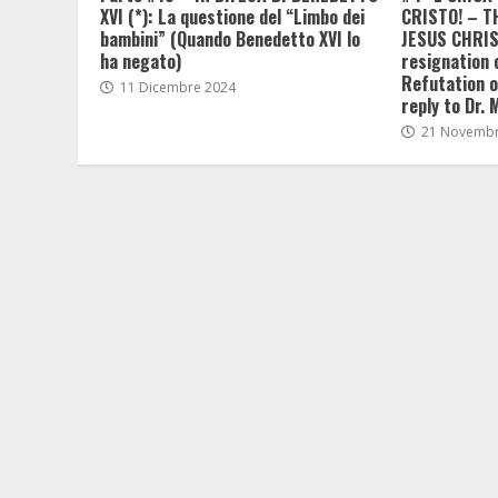
XVI (*): La questione del “Limbo dei
CRISTO! – T
bambini” (Quando Benedetto XVI lo
JESUS CHRIST
ha negato)
resignation 
Refutation of
11 Dicembre 2024
reply to Dr. 
21 Novembr