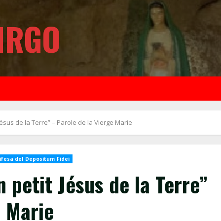
IRGO
ésus de la Terre” – Parole de la Vierge Marie
ifesa del Depositum Fidei
 petit Jésus de la Terre”
e Marie