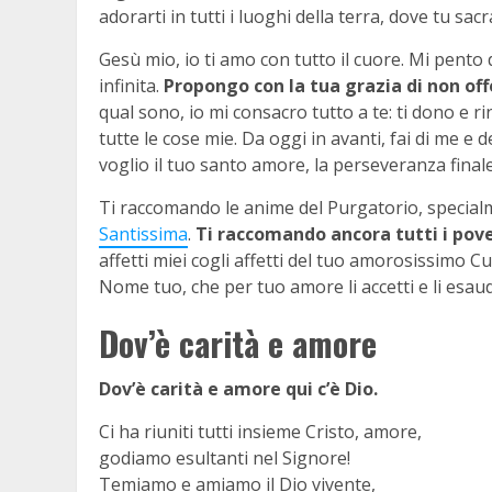
adorarti in tutti i luoghi della terra, dove tu s
Gesù mio, io ti amo con tutto il cuore. Mi pento 
infinita.
Propongo con la tua grazia di non off
qual sono, io mi consacro tutto a te: ti dono e rin
tutte le cose mie. Da oggi in avanti, fai di me e d
voglio il tuo santo amore, la perseveranza final
Ti raccomando le anime del Purgatorio, special
Santissima
.
Ti raccomando ancora tutti i pove
affetti miei cogli affetti del tuo amorosissimo Cuo
Nome tuo, che per tuo amore li accetti e li esaudi
Dov’è carità e amore
Dov’è carità e amore qui c’è Dio.
Ci ha riuniti tutti insieme Cristo, amore,
godiamo esultanti nel Signore!
Temiamo e amiamo il Dio vivente,