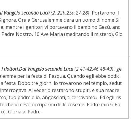
l Vangelo secondo Luca
(2, 22b.25a.27-28)
Portarono il
Signore. Ora a Gerusalemme c’era un uomo di nome Si
 e, mentre i genitori vi portavano il bambino Gesù, anc
io.Padre Nostro, 10 Ave Maria (meditando il mistero), Glo
i dottori.
Dal Vangelo secondo Luca
(2,41-42.46.48-49)
I ge
alemme per la festa di Pasqua. Quando egli ebbe dodici
la festa. Dopo tre giorni lo trovarono nel tempio, sedut
i interrogava. Al vederlo restarono stupiti, e sua madre
Ecco, tuo padre e io, angosciati, ti cercavamo». Ed egli ris
e che io devo occuparmi delle cose del Padre mio?».Pa
o), Gloria al Padre.