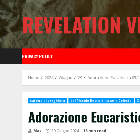
Skip
to
REVELATION V
content
PRIVACY POLICY
Home
2024
Giugno
29
Adorazione Eucaristica 05/1
catena di preghiera
del Piccolo Resto di Israele Celeste
D
Adorazione Eucaristi
Max
29 Giugno 2024
13 min read