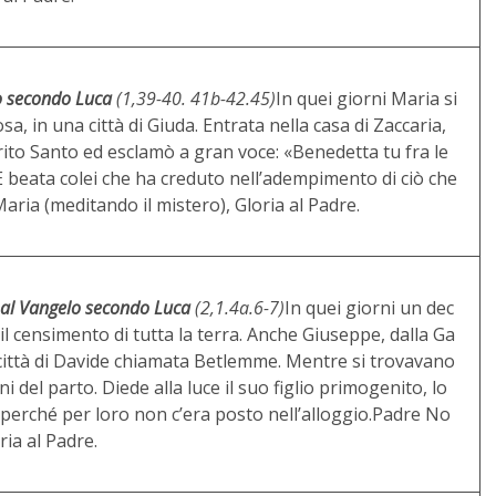
o secondo Luca
(1,39-40. 41b-42.45)
In quei giorni Maria si
a, in una città di Giuda. Entrata nella casa di Zaccaria,
irito Santo ed esclamò a gran voce: «Benedetta tu fra le
E beata colei che ha creduto nell’adempimento di ciò che
aria (meditando il mistero), Gloria al Padre.
al Vangelo secondo Luca
(2,1.4a.6-7)
In quei giorni un dec
il censimento di tutta la terra. Anche Giuseppe, dalla Ga
lla città di Davide chiamata Betlemme. Mentre si trovavano
i del parto. Diede alla luce il suo figlio primogenito, lo
 perché per loro non c’era posto nell’alloggio.Padre No
ria al Padre.