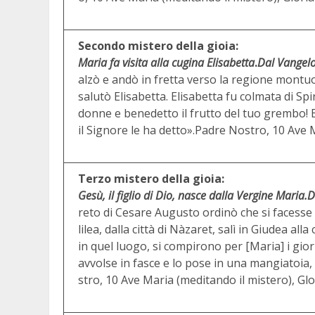
Secondo mistero della gioia:
Maria fa visita alla cugina Elisabetta
.
Dal Vangel
alzò e andò in fretta verso la regione montuos
salutò Elisabetta. Elisabetta fu colmata di Sp
donne e benedetto il frutto del tuo grembo! 
il Signore le ha detto».Padre Nostro, 10 Ave M
Terzo mistero della gioia:
Gesù, il figlio di Dio, nasce dalla Vergine Maria.
D
reto di Cesare Augusto ordinò che si facesse 
lilea, dalla città di Nàzaret, salì in Giudea a
in quel luogo, si compirono per [Maria] i giorn
avvolse in fasce e lo pose in una mangiatoia,
stro, 10 Ave Maria (meditando il mistero), Glo