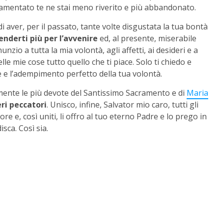
acramentato te ne stai meno riverito e più abbandonato.
di aver, per il passato, tante volte disgustata la tua bontà
enderti più per l’avvenire
ed, al presente, miserabile
unzio a tutta la mia volontà, agli affetti, ai desideri e a
elle mie cose tutto quello che ti piace. Solo ti chiedo e
e e l’adempimento perfetto della tua volontà.
mente le più devote del Santissimo Sacramento e di
Maria
ri peccatori
. Unisco, infine, Salvator mio caro, tutti gli
re e, così uniti, li offro al tuo eterno Padre e lo prego in
sca. Così sia.