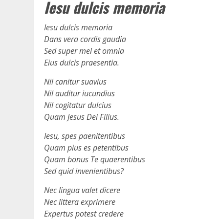
Iesu dulcis memoria
Iesu dulcis memoria
Dans vera cordis gaudia
Sed super mel et omnia
Eius dulcis praesentia.
Nil canitur suavius
Nil auditur iucundius
Nil cogitatur dulcius
Quam Jesus Dei Filius.
Iesu, spes paenitentibus
Quam pius es petentibus
Quam bonus Te quaerentibus
Sed quid invenientibus?
Nec lingua valet dicere
Nec littera exprimere
Expertus potest credere