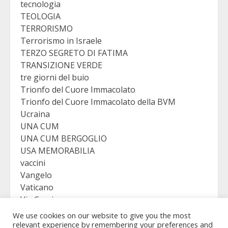
tecnologia
TEOLOGIA
TERRORISMO
Terrorismo in Israele
TERZO SEGRETO DI FATIMA
TRANSIZIONE VERDE
tre giorni del buio
Trionfo del Cuore Immacolato
Trionfo del Cuore Immacolato della BVM
Ucraina
UNA CUM
UNA CUM BERGOGLIO
USA MEMORABILIA
vaccini
Vangelo
Vaticano
Via Crucis
VICTORY
We use cookies on our website to give you the most
Viganò
relevant experience by remembering your preferences and