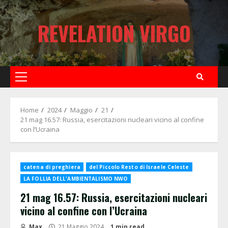
Skip
to
REVELATION VIRGO
content
Primary
Menu
Home
2024
Maggio
21
21 mag 16.57: Russia, esercitazioni nucleari vicino al confine
con l’Ucraina
catena di preghiera
del Piccolo Resto di Israele Celeste
LA FOLLIA DELL'AMBIENTALISMO NWO
21 mag 16.57: Russia, esercitazioni nucleari
vicino al confine con l’Ucraina
Max
21 Maggio 2024
1 min read