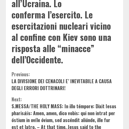
all’Ucraina. Lo
conferma l’esercito. Le
esercitazioni nucleari vicino
al confine con Kiev sono una
risposta alle “minacce”
dell’Occidente.
Continue
Previous:
LA DIVISIONE DEI CENACOLI E’ INEVITABILE A CAUSA
Reading
DEGLI ERRORI DOTTRINARI!
Next:
S.MESSA/THE HOLY MASS: In illo témpore: Dixit Iesus
pharisǽis: Amen, amen, dico vobis: qui non intrat per
óstium in ovíle óvium, sed ascéndit aliúnde, ille fur
est et latro. – At that time, Jesus said to the