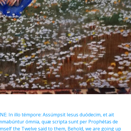
In illo témpore: Assúmpsit Iesus duódecim, et ait
summabúntur ómnia, quæ scripta sunt per Prophétas de
 Himself the Twelve said to them, Behold, we are going up