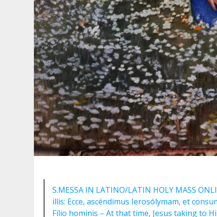
S.MESSA IN LATINO/LATIN HOLY MASS ONLINE: 
illis: Ecce, ascéndimus Ierosólymam, et con
Fílio hominis – At that time, Jesus taking to