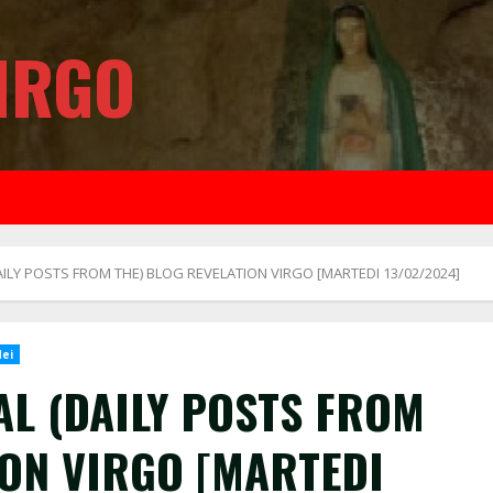
IRGO
ILY POSTS FROM THE) BLOG REVELATION VIRGO [MARTEDI 13/02/2024]
dei
AL (DAILY POSTS FROM
ION VIRGO [MARTEDI