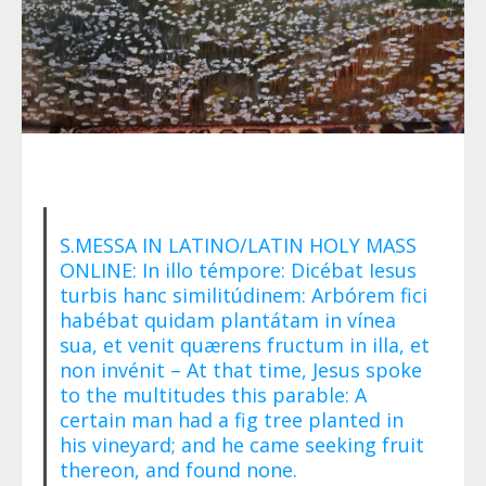
S.MESSA IN LATINO/LATIN HOLY MASS
ONLINE: In illo témpore: Dicébat Iesus
turbis hanc similitúdinem: Arbórem fici
habébat quidam plantátam in vínea
sua, et venit quærens fructum in illa, et
non invénit – At that time, Jesus spoke
to the multitudes this parable: A
certain man had a fig tree planted in
his vineyard; and he came seeking fruit
thereon, and found none.