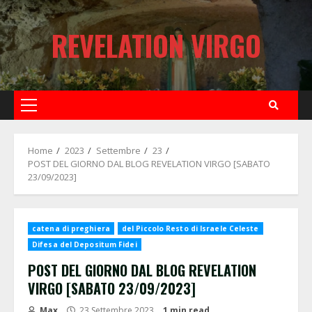
Skip
to
REVELATION VIRGO
content
Primary
Menu
Home
2023
Settembre
23
POST DEL GIORNO DAL BLOG REVELATION VIRGO [SABATO
23/09/2023]
catena di preghiera
del Piccolo Resto di Israele Celeste
Difesa del Depositum Fidei
POST DEL GIORNO DAL BLOG REVELATION
VIRGO [SABATO 23/09/2023]
Max
23 Settembre 2023
1 min read