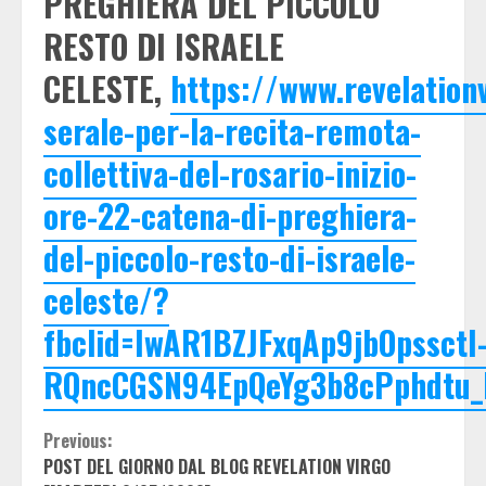
PREGHIERA DEL PICCOLO
RESTO DI ISRAELE
CELESTE,
https://www.revelatio
serale-per-la-recita-remota-
collettiva-del-rosario-inizio-
ore-22-catena-di-preghiera-
del-piccolo-resto-di-israele-
celeste/?
fbclid=IwAR1BZJFxqAp9jbOpssctI
RQncCGSN94EpQeYg3b8cPphdtu
Continue
Previous:
POST DEL GIORNO DAL BLOG REVELATION VIRGO