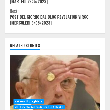
Reading
[MARTEDI 2/05/2023]
Next:
POST DEL GIORNO DAL BLOG REVELATION VIRGO
[MERCOLEDI 3/05/2023]
RELATED STORIES
catena di preghiera
del Piccolo Resto di Israele Celeste