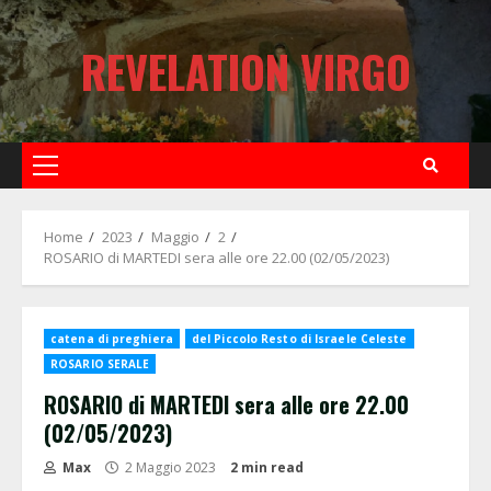
Skip
to
REVELATION VIRGO
content
Primary
Menu
Home
2023
Maggio
2
ROSARIO di MARTEDI sera alle ore 22.00 (02/05/2023)
catena di preghiera
del Piccolo Resto di Israele Celeste
ROSARIO SERALE
ROSARIO di MARTEDI sera alle ore 22.00
(02/05/2023)
Max
2 Maggio 2023
2 min read