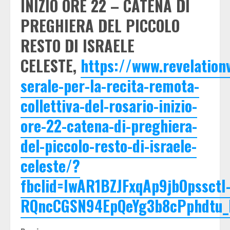
INIZIO ORE 22 – CATENA DI
PREGHIERA DEL PICCOLO
RESTO DI ISRAELE
CELESTE,
https://www.revelatio
serale-per-la-recita-remota-
collettiva-del-rosario-inizio-
ore-22-catena-di-preghiera-
del-piccolo-resto-di-israele-
celeste/?
fbclid=IwAR1BZJFxqAp9jbOpssctI
RQncCGSN94EpQeYg3b8cPphdtu