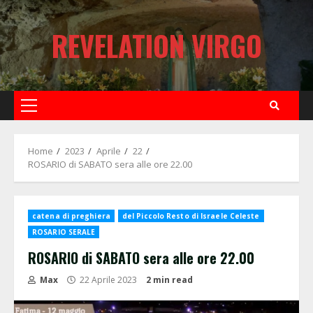
Skip
to
REVELATION VIRGO
content
Primary
Menu
Home
2023
Aprile
22
ROSARIO di SABATO sera alle ore 22.00
catena di preghiera
del Piccolo Resto di Israele Celeste
ROSARIO SERALE
ROSARIO di SABATO sera alle ore 22.00
Max
22 Aprile 2023
2 min read