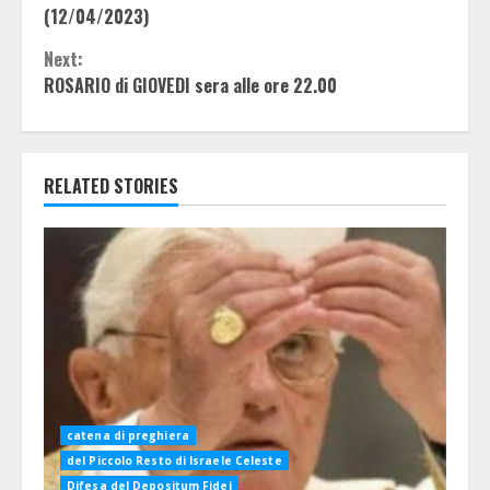
Reading
(12/04/2023)
Next:
ROSARIO di GIOVEDI sera alle ore 22.00
RELATED STORIES
catena di preghiera
del Piccolo Resto di Israele Celeste
Difesa del Depositum Fidei