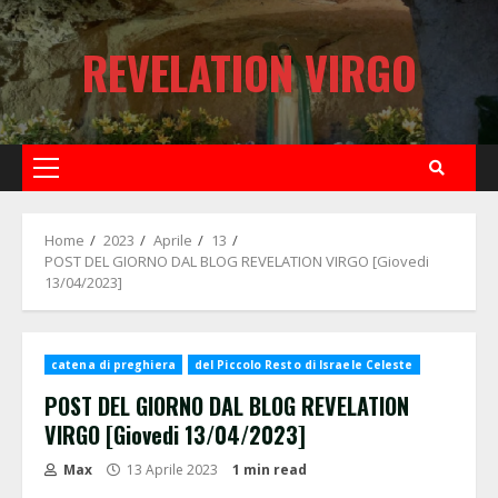
Skip
to
REVELATION VIRGO
content
Primary
Menu
Home
2023
Aprile
13
POST DEL GIORNO DAL BLOG REVELATION VIRGO [Giovedi
13/04/2023]
catena di preghiera
del Piccolo Resto di Israele Celeste
POST DEL GIORNO DAL BLOG REVELATION
VIRGO [Giovedi 13/04/2023]
Max
13 Aprile 2023
1 min read