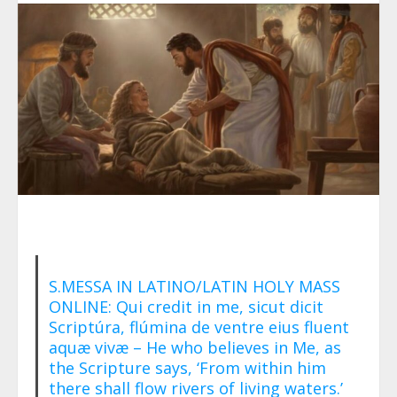
S.MESSA IN LATINO/LATIN HOLY MASS
ONLINE: Qui credit in me, sicut dicit
Scriptúra, flúmina de ventre eius fluent
aquæ vivæ – He who believes in Me, as
the Scripture says, ‘From within him
there shall flow rivers of living waters.’