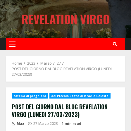
Skip
to
REVELATION VIRGO
content
Primary
Menu
Home
2023
Marzo
27
POST DEL GIORNO DAL BLOG REVELATION VIRGO (LUNEDI
27/03/2023)
catena di preghiera
del Piccolo Resto di Israele Celeste
POST DEL GIORNO DAL BLOG REVELATION
VIRGO (LUNEDI 27/03/2023)
Max
27 Marzo 2023
1 min read