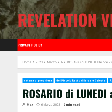
Skip
to
REVELATION V
content
PRIVACY POLICY
Home
2023
Marzo
6
ROSARIO di LUNEDI alle ore 22
catena di preghiera
del Piccolo Resto di Israele Celeste
R
ROSARIO di LUNEDI a
Max
6 Marzo 2023
2 min read