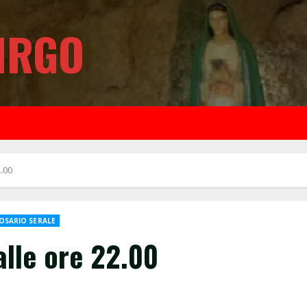
IRGO
.00
OSARIO SERALE
lle ore 22.00