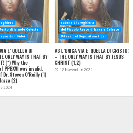
reghiera
catena di preghiera
Resto di Israele Celeste
del Piccolo Resto di Israele Celeste
Depositum Fidei
Difesa del Depositum Fidei
VIA E’ QUELLA DI
#3 L’UNICA VIA E’ QUELLA DI CRISTO!
HE ONLY WAY IS THAT BY
– THE ONLY WAY IS THAT BY JESUS
! (*) Why the
CHRIST (1,2)
of PPBXVI was invalid.
12 Novembre 2024
 Dr. Steven O’Reilly (1)
Mazza (2)
e 2024