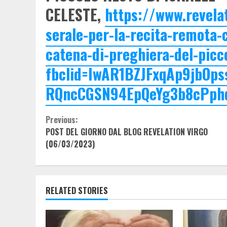
CELESTE,
https://www.revel
serale-per-la-recita-remota-c
catena-di-preghiera-del-picco
fbclid=IwAR1BZJFxqAp9jbOpss
RQncCGSN94EpQeYg3b8cPph
Continue
Previous:
POST DEL GIORNO DAL BLOG REVELATION VIRGO
Reading
(06/03/2023)
RELATED STORIES