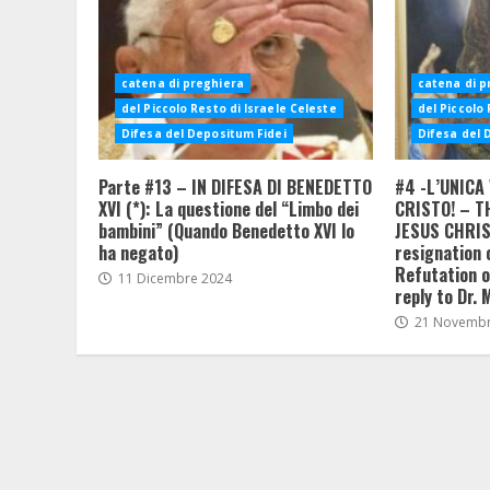
catena di preghiera
catena di p
del Piccolo Resto di Israele Celeste
del Piccolo 
Difesa del Depositum Fidei
Difesa del 
Parte #13 – IN DIFESA DI BENEDETTO
#4 -L’UNICA 
XVI (*): La questione del “Limbo dei
CRISTO! – T
bambini” (Quando Benedetto XVI lo
JESUS CHRIST
ha negato)
resignation 
Refutation of
11 Dicembre 2024
reply to Dr. 
21 Novembr