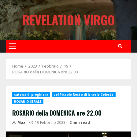
Skip
to
REVELATION VIRGO
content
Primary
Menu
Home
2023
Febbraio
19
ROSARIO della DOMENICA ore 22.00
catena di preghiera
del Piccolo Resto di Israele Celeste
ROSARIO SERALE
ROSARIO della DOMENICA ore 22.00
Max
19 Febbraio 2023
2 min read