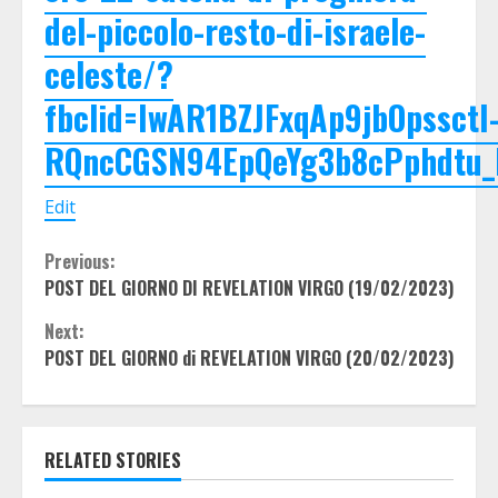
del-piccolo-resto-di-israele-
celeste/?
fbclid=IwAR1BZJFxqAp9jbOpssctI
RQncCGSN94EpQeYg3b8cPphdtu
Edit
Continue
Previous:
POST DEL GIORNO DI REVELATION VIRGO (19/02/2023)
Reading
Next:
POST DEL GIORNO di REVELATION VIRGO (20/02/2023)
RELATED STORIES