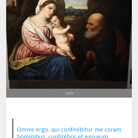
mde
Omnis ergo, qui confitébitur me coram
homínibus, confitébor et ego eum