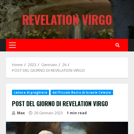
Skip
to
REVELATION VIRGO
content
Primary
Menu
Home
2023
Gennaio
26
POST DEL GIORNO DI REVELATION VIRGO
catena di preghiera
del Piccolo Resto di Israele Celeste
POST DEL GIORNO DI REVELATION VIRGO
Max
26 Gennaio 2023
1 min read